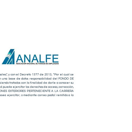
ales”, y con el Decreto 1377 de 2013, “Por el cual se
 en una base de datos responsabilidad del FONDO DE
ratados con la finalidad de darle a conocer su
ted puede ejercitar los derechos de acceso, corrección,
ELACIONES EXTERIORES PERTENECIENTE A LA CARRERA
esea ejercitar; o mediante correo postal remitido a la