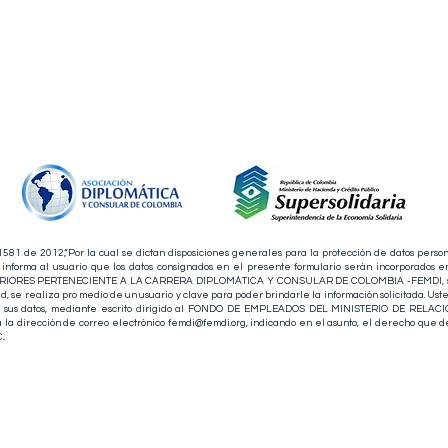
 1581 de 2012,“Por la cual se dictan disposiciones generales para la protección de datos person
informa al usuario que los datos consignados en el presente formulario serán incorporados
RES PERTENECIENTE A LA CARRERA DIPLOMÁTICA Y CONSULAR DE COLOMBIA -FEMDI, siendo t
d, se realiza pro medio de un usuario y clave para poder brindarle la información solicitada. Us
sobre sus datos, mediante escrito dirigido al FONDO DE EMPLEADOS DEL MINISTERIO DE R
 dirección de correo electrónico
femdi@femdi.org
, indicando en el asunto, el derecho que d
..
FEMDI
- Todos los derechos reservados
© 2026
LERCAS
. Creado con
Wix.com