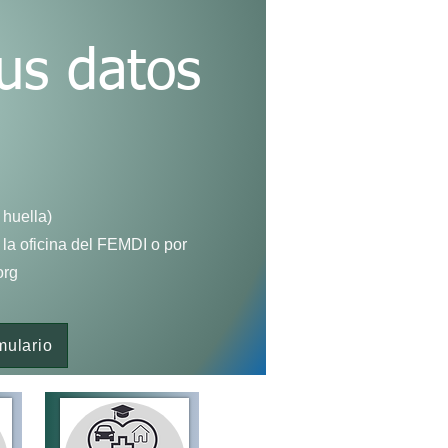
tus datos
 huella)
 la oficina del FEMDI o por
org
mulario