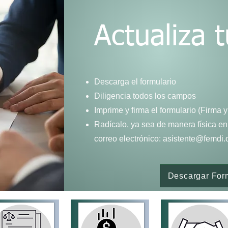
Actualiza 
Descarga el formulario
Diligencia todos los campos
Imprime y firma el formulario (Firma y
Radícalo, ya sea de manera física en
correo electrónico:
asistente@femdi.
Descargar For