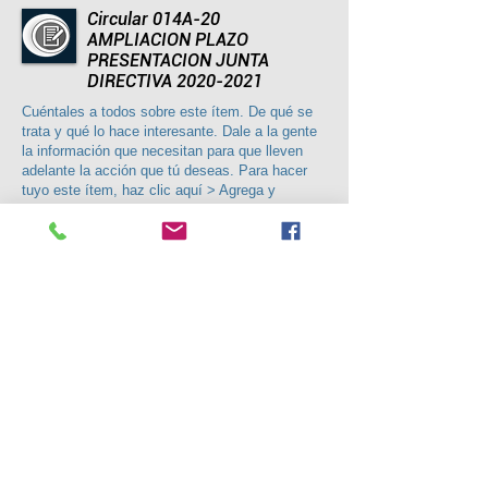
Circular 014A-20
AMPLIACION PLAZO
PRESENTACION JUNTA
DIRECTIVA 2020-2021
Cuéntales a todos sobre este ítem. De qué se
trata y qué lo hace interesante. Dale a la gente
la información que necesitan para que lleven
adelante la acción que tú deseas. Para hacer
tuyo este ítem, haz clic aquí > Agrega y
administra ítems.
CIRCULAR 015-20 MEDIDAS
TRANSITORIAS PARA
MITIGAR EFECTOS ADVERSOS
DE FINANZAS PERSONALES
Cuéntales a todos sobre este ítem. De qué se
trata y qué lo hace interesante. Dale a la gente
la información que necesitan para que lleven
adelante la acción que tú deseas. Para hacer
tuyo este ítem, haz clic aquí > Agrega y
administra ítems.